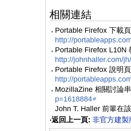
相關連結
Portable Firefox 
http://portableapps.com
Portable Firefox L1
http://johnhaller.com/jh
Portable Firefox 說明
http://portableapps.com
MozillaZine 相關討論
p=1618884
John T. Haller 前輩
‧返回上一頁:
非官方建製