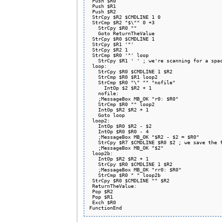
 Push $R0

 Push $R1

 Push $R2

 StrCpy $R2 $CMDLINE 1 0

 StrCmp $R2 "$\"" 0 +3

   StrCpy $R0 ""

   Goto ReturnTheValue

 StrCpy $R0 $CMDLINE 1

 StrCpy $R1 '"'

 StrCpy $R2 1

 StrCmp $R0 '"' loop

   StrCpy $R1 ' ' ; we're scanning for a spac
 loop:

   StrCpy $R0 $CMDLINE 1 $R2

   StrCmp $R0 $R1 loop2

   StrCmp $R0 "\" "" "nofile"

     IntOp $2 $R2 + 1

   nofile:

   ;MessageBox MB_OK "r0: $R0"

   StrCmp $R0 "" loop2

   IntOp $R2 $R2 + 1

   Goto loop

 loop2:

   IntOp $R0 $R2 - $2

   IntOp $R0 $R0 - 4

   ;MessageBox MB_OK "$R2 - $2 = $R0"

   StrCpy $R7 $CMDLINE $R0 $2 ; we save the f
   ;MessageBox MB_OK "$2"

 loop2b:

   IntOp $R2 $R2 + 1

   StrCpy $R0 $CMDLINE 1 $R2

   ;MessageBox MB_OK "rr0: $R0"

   StrCmp $R0 " " loop2b

 StrCpy $R0 $CMDLINE "" $R2

 ReturnTheValue:

 Pop $R2

 Pop $R1

 Exch $R0
