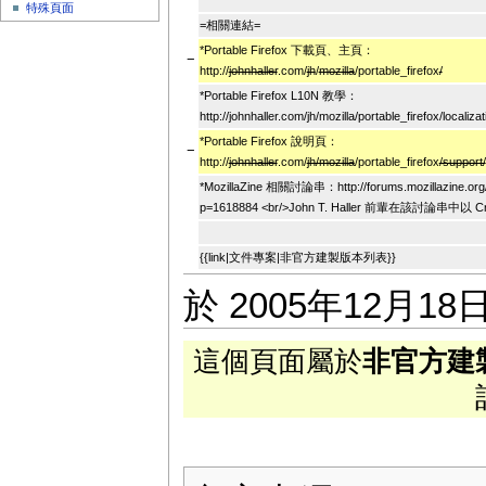
特殊頁面
=相關連結=
*Portable Firefox 下載頁、主頁：
−
http://
johnhaller
.com/
jh
/
mozilla
/portable_firefox
/
*Portable Firefox L10N 教學：
http://johnhaller.com/jh/mozilla/portable_firefox/localizat
*Portable Firefox 說明頁：
−
http://
johnhaller
.com/
jh/mozilla
/portable_firefox
/support/
*MozillaZine 相關討論串：http://forums.mozillazine.org/
p=1618884 <br/>John T. Haller 前輩在該討論串中以 C
{{link|文件專案|非官方建製版本列表}}
於 2005年12月18日
這個頁面屬於
非官方建