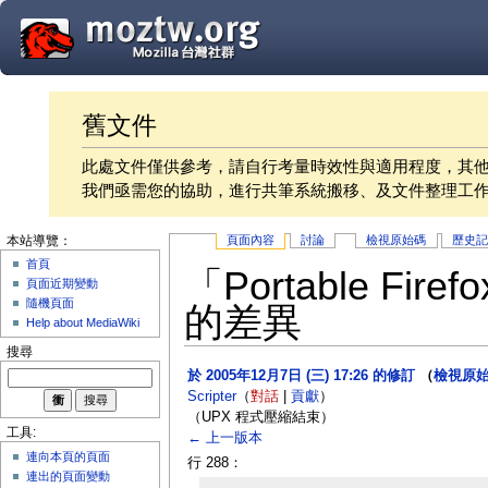
舊文件
此處文件僅供參考，請自行考量時效性與適用程度，其
我們亟需您的協助，進行共筆系統搬移、及文件整理工
頁面內容
討論
檢視原始碼
歷史
本站導覽：
首頁
「Portable F
頁面近期變動
隨機頁面
的差異
Help about MediaWiki
搜尋
於 2005年12月7日 (三) 17:26 的修訂
（
檢視原
Scripter
（
對話
|
貢獻
）
（UPX 程式壓縮結束）
工具:
← 上一版本
連向本頁的頁面
行 288：
連出的頁面變動