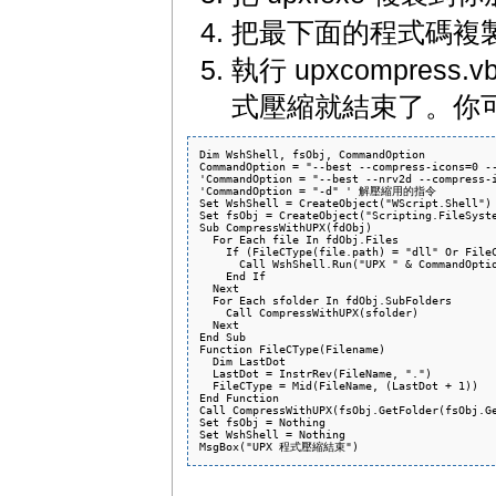
把最下面的程式碼複製起來
執行 upxcompre
式壓縮就結束了。你可以將 u
Dim WshShell, fsObj, CommandOption

CommandOption = "--best --compress-icons=0 --
'CommandOption = "--best --nrv2d --compress-i
'CommandOption = "-d" ' 解壓縮用的指令

Set WshShell = CreateObject("WScript.Shell")

Set fsObj = CreateObject("Scripting.FileSyste
Sub CompressWithUPX(fdObj)

  For Each file In fdObj.Files

    If (FileCType(file.path) = "dll" Or FileC
      Call WshShell.Run("UPX " & CommandOptio
    End If

  Next

  For Each sfolder In fdObj.SubFolders

    Call CompressWithUPX(sfolder)

  Next

End Sub

Function FileCType(Filename)

  Dim LastDot

  LastDot = InstrRev(FileName, ".")

  FileCType = Mid(FileName, (LastDot + 1))

End Function

Call CompressWithUPX(fsObj.GetFolder(fsObj.Ge
Set fsObj = Nothing

Set WshShell = Nothing
