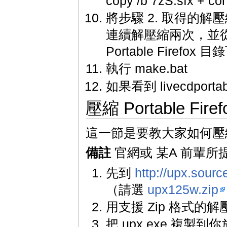
copy /b 7zS.sfx + conf
將步驟 2. 取得的解壓縮 7z4
連續解壓縮兩次，並從中
Portable Firefox 目
執行 make.bat
如果看到 livecdportab
壓縮 Portable Firef
這一節是要教大家如何壓縮 Por
備註
官網或 某A 前輩
先到
http://upx.sour
（請選
upx125w.zip
用支援 Zip 格式的
把 upx.exe 複製到你放 