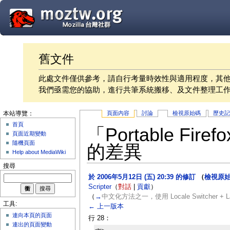
舊文件
此處文件僅供參考，請自行考量時效性與適用程度，其
我們亟需您的協助，進行共筆系統搬移、及文件整理工
頁面內容
討論
檢視原始碼
歷史
本站導覽：
首頁
「Portable F
頁面近期變動
隨機頁面
的差異
Help about MediaWiki
搜尋
於 2006年5月12日 (五) 20:39 的修訂
（
檢視原
Scripter
（
對話
|
貢獻
）
（
→
中文化方法之一，使用 Locale Switcher + La
工具:
← 上一版本
連向本頁的頁面
行 28：
連出的頁面變動
<tr>