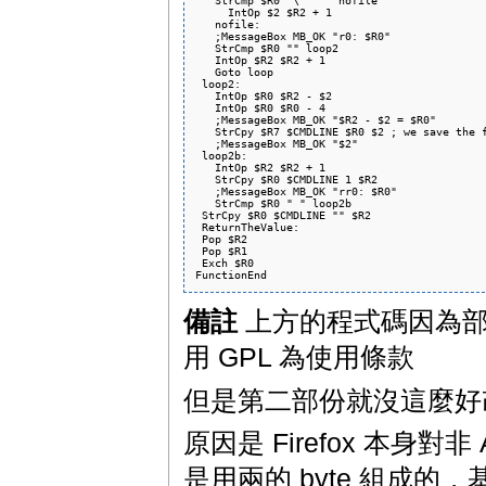
     IntOp $2 $R2 + 1

   nofile:

   ;MessageBox MB_OK "r0: $R0"

   StrCmp $R0 "" loop2

   IntOp $R2 $R2 + 1

   Goto loop

 loop2:

   IntOp $R0 $R2 - $2

   IntOp $R0 $R0 - 4

   ;MessageBox MB_OK "$R2 - $2 = $R0"

   StrCpy $R7 $CMDLINE $R0 $2 ; we save the f
   ;MessageBox MB_OK "$2"

 loop2b:

   IntOp $R2 $R2 + 1

   StrCpy $R0 $CMDLINE 1 $R2

   ;MessageBox MB_OK "rr0: $R0"

   StrCmp $R0 " " loop2b

 StrCpy $R0 $CMDLINE "" $R2

 ReturnTheValue:

 Pop $R2

 Pop $R1

 Exch $R0

備註
上方的程式碼因為部份是屬
用 GPL 為使用條款
但是第二部份就沒這麼好
原因是 Firefox 本身對
是用兩的 byte 組成的，基