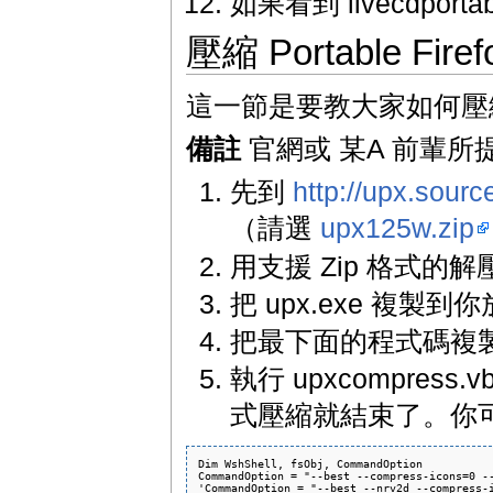
如果看到 livecdportab
壓縮 Portable Firef
這一節是要教大家如何壓縮 Por
備註
官網或 某A 前輩
先到
http://upx.sour
（請選
upx125w.zip
用支援 Zip 格式的
把 upx.exe 複製到你放 
把最下面的程式碼複製起來
執行 upxcompre
式壓縮就結束了。你可以將 u
Dim WshShell, fsObj, CommandOption

CommandOption = "--best --compress-icons=0 --
'CommandOption = "--best --nrv2d --compress-i