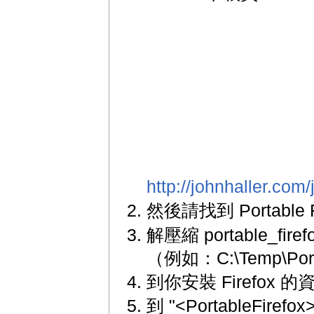
http://johnhaller.com/
然後請找到 Portable 
解壓縮 portable_fir
（例如：C:\Temp\Port
到你安裝 Firefo
到 "<PortableFir