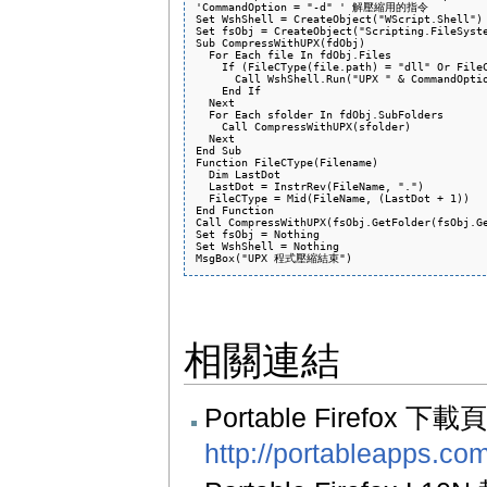
'CommandOption = "-d" ' 解壓縮用的指令

Set WshShell = CreateObject("WScript.Shell")

Set fsObj = CreateObject("Scripting.FileSyste
Sub CompressWithUPX(fdObj)

  For Each file In fdObj.Files

    If (FileCType(file.path) = "dll" Or FileC
      Call WshShell.Run("UPX " & CommandOptio
    End If

  Next

  For Each sfolder In fdObj.SubFolders

    Call CompressWithUPX(sfolder)

  Next

End Sub

Function FileCType(Filename)

  Dim LastDot

  LastDot = InstrRev(FileName, ".")

  FileCType = Mid(FileName, (LastDot + 1))

End Function

Call CompressWithUPX(fsObj.GetFolder(fsObj.Ge
Set fsObj = Nothing

Set WshShell = Nothing

相關連結
Portable Firefox 
http://portableapps.com