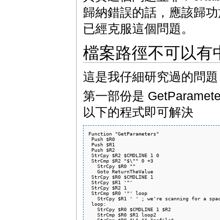
歸納錯誤的話，應該歸功於
已經克服這個問題。
檔案路徑不可以有
這是我仔細研究過的問題
第一部份是 GetParamet
以下的程式即可解決
Function "GetParameters"

 Push $R0

 Push $R1

 Push $R2

 StrCpy $R2 $CMDLINE 1 0

 StrCmp $R2 "$\"" 0 +3

   StrCpy $R0 ""

   Goto ReturnTheValue

 StrCpy $R0 $CMDLINE 1

 StrCpy $R1 '"'

 StrCpy $R2 1

 StrCmp $R0 '"' loop

   StrCpy $R1 ' ' ; we're scanning for a spac
 loop:

   StrCpy $R0 $CMDLINE 1 $R2

   StrCmp $R0 $R1 loop2

   StrCmp $R0 "\" "" "nofile"
