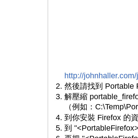
http://johnhaller.com/
然後請找到 Portable 
解壓縮 portable_fir
（例如：C:\Temp\Port
到你安裝 Firefo
到 "<PortableFir