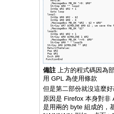
   nofile:

   ;MessageBox MB_OK "r0: $R0"

   StrCmp $R0 "" loop2

   IntOp $R2 $R2 + 1

   Goto loop

 loop2:

   IntOp $R0 $R2 - $2

   IntOp $R0 $R0 - 4

   ;MessageBox MB_OK "$R2 - $2 = $R0"

   StrCpy $R7 $CMDLINE $R0 $2 ; we save the f
   ;MessageBox MB_OK "$2"

 loop2b:

   IntOp $R2 $R2 + 1

   StrCpy $R0 $CMDLINE 1 $R2

   ;MessageBox MB_OK "rr0: $R0"

   StrCmp $R0 " " loop2b

 StrCpy $R0 $CMDLINE "" $R2

 ReturnTheValue:

 Pop $R2

 Pop $R1

 Exch $R0

備註
上方的程式碼因為部份是屬
用 GPL 為使用條款
但是第二部份就沒這麼好
原因是 Firefox 本身對
是用兩的 byte 組成的，基