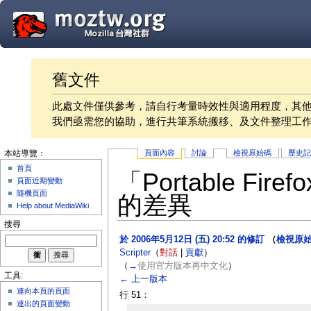
舊文件
此處文件僅供參考，請自行考量時效性與適用程度，其
我們亟需您的協助，進行共筆系統搬移、及文件整理工
頁面內容
討論
檢視原始碼
歷史
本站導覽：
首頁
「Portable F
頁面近期變動
隨機頁面
的差異
Help about MediaWiki
搜尋
於 2006年5月12日 (五) 20:52 的修訂
（
檢視原
Scripter
（
對話
|
貢獻
）
（
→
使用官方版本再中文化
）
工具:
← 上一版本
連向本頁的頁面
行 51：
連出的頁面變動