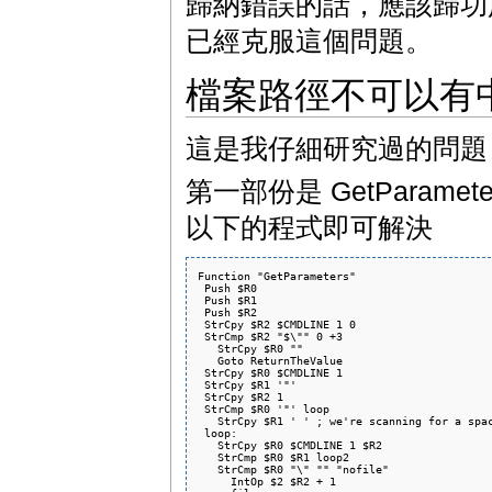
歸納錯誤的話，應該歸功於
已經克服這個問題。
檔案路徑不可以有
這是我仔細研究過的問題
第一部份是 GetParamet
以下的程式即可解決
Function "GetParameters"

 Push $R0

 Push $R1

 Push $R2

 StrCpy $R2 $CMDLINE 1 0

 StrCmp $R2 "$\"" 0 +3

   StrCpy $R0 ""

   Goto ReturnTheValue

 StrCpy $R0 $CMDLINE 1

 StrCpy $R1 '"'

 StrCpy $R2 1

 StrCmp $R0 '"' loop

   StrCpy $R1 ' ' ; we're scanning for a spac
 loop:

   StrCpy $R0 $CMDLINE 1 $R2

   StrCmp $R0 $R1 loop2

   StrCmp $R0 "\" "" "nofile"

     IntOp $2 $R2 + 1
