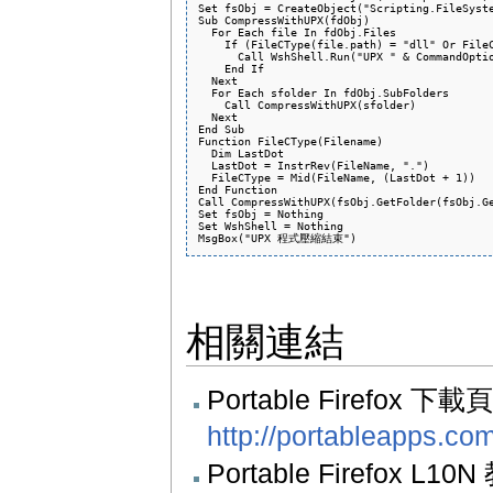
Set fsObj = CreateObject("Scripting.FileSyste
Sub CompressWithUPX(fdObj)

  For Each file In fdObj.Files

    If (FileCType(file.path) = "dll" Or FileC
      Call WshShell.Run("UPX " & CommandOptio
    End If

  Next

  For Each sfolder In fdObj.SubFolders

    Call CompressWithUPX(sfolder)

  Next

End Sub

Function FileCType(Filename)

  Dim LastDot

  LastDot = InstrRev(FileName, ".")

  FileCType = Mid(FileName, (LastDot + 1))

End Function

Call CompressWithUPX(fsObj.GetFolder(fsObj.Ge
Set fsObj = Nothing

Set WshShell = Nothing

相關連結
Portable Firefox 
http://portableapps.com
Portable Firefox L1