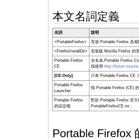
本文名詞定義
名詞
說明
<PortableFirefox>
存放 Portable Firefo
<FirefoxInstallDir>
安裝版 Mozilla Firefox
Portable Firefox
全名為 Portable Firefo
CE
指使用
http://forum.moztw
[CE-Only]
只有 Portable Firefox 
Portable Firefox
指 Portable Firefox (
Launcher
Portable Firefox
對於 Portable Firefox 官
的設定檔
PortableFirefoxCE.ini 。
Portable Fir