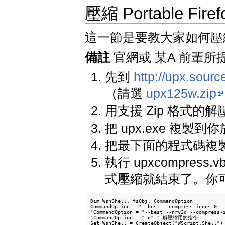
壓縮 Portable Firef
這一節是要教大家如何壓縮 Por
備註
官網或 某A 前輩
先到
http://upx.sour
（請選
upx125w.zip
用支援 Zip 格式的
把 upx.exe 複製到你放 
把最下面的程式碼複製起來
執行 upxcompre
式壓縮就結束了。你可以將 u
Dim WshShell, fsObj, CommandOption

CommandOption = "--best --compress-icons=0 --
'CommandOption = "--best --nrv2d --compress-i
'CommandOption = "-d" ' 解壓縮用的指令

Set WshShell = CreateObject("WScript.Shell")
