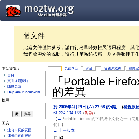
舊文件
此處文件僅供參考，請自行考量時效性與適用程度，其
我們亟需您的協助，進行共筆系統搬移、及文件整理工
頁面內容
討論
檢視原始碼
歷史
本站導覽：
首頁
「Portable F
頁面近期變動
隨機頁面
的差異
Help about MediaWiki
搜尋
於 2006年4月29日 (六) 23:58 的修訂
（
檢視原
61.224.104.133
（
對話
）
（
→
Portable Firefox 的下載與中文化之一（使用 
工具:
化）
）
連向本頁的頁面
← 上一版本
連出的頁面變動
行 50：