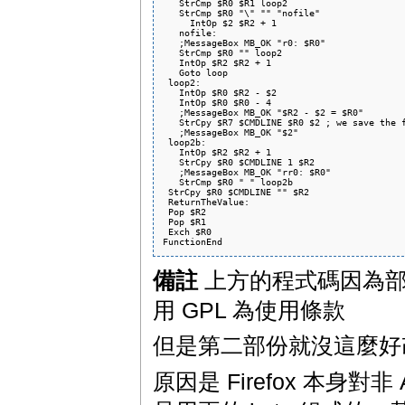
   StrCmp $R0 $R1 loop2

   StrCmp $R0 "\" "" "nofile"

     IntOp $2 $R2 + 1

   nofile:

   ;MessageBox MB_OK "r0: $R0"

   StrCmp $R0 "" loop2

   IntOp $R2 $R2 + 1

   Goto loop

 loop2:

   IntOp $R0 $R2 - $2

   IntOp $R0 $R0 - 4

   ;MessageBox MB_OK "$R2 - $2 = $R0"

   StrCpy $R7 $CMDLINE $R0 $2 ; we save the f
   ;MessageBox MB_OK "$2"

 loop2b:

   IntOp $R2 $R2 + 1

   StrCpy $R0 $CMDLINE 1 $R2

   ;MessageBox MB_OK "rr0: $R0"

   StrCmp $R0 " " loop2b

 StrCpy $R0 $CMDLINE "" $R2

 ReturnTheValue:

 Pop $R2

 Pop $R1

 Exch $R0

備註
上方的程式碼因為部份是屬
用 GPL 為使用條款
但是第二部份就沒這麼好
原因是 Firefox 本身對