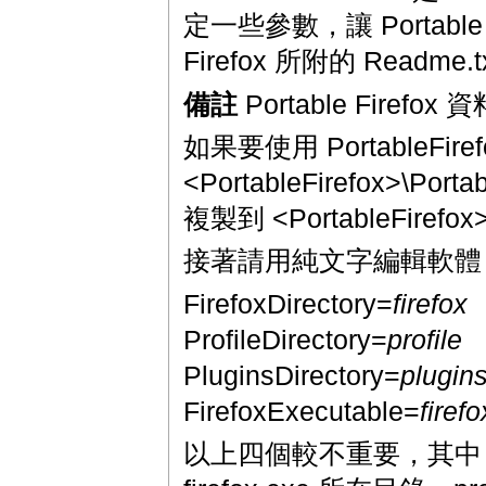
定一些參數，讓 Portable
Firefox 所附的 Read
備註
Portable Firefox
如果要使用 PortableFir
<PortableFirefox>\Port
複製到 <PortableFirefo
接著請用純文字編輯軟體
FirefoxDirectory=
firefox
ProfileDirectory=
profile
PluginsDirectory=
plugin
FirefoxExecutable=
firef
以上四個較不重要，其