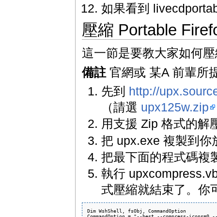
如果看到 livecdportab
壓縮 Portable Firef
這一節是要教大家如何壓縮 Por
備註
官網或 某A 前輩
先到
http://upx.sour
（請選
upx125w.zip
用支援 Zip 格式的
把 upx.exe 複製到你放 
把最下面的程式碼複製起來
執行 upxcompre
式壓縮就結束了。你可以將 u
Dim WshShell, fsObj, CommandOption

CommandOption = "--best --compress-icons=0 --