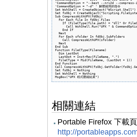
'CommandOption = "--best --nrv2d --compress-i
'CommandOption = "-d" ' 解壓縮用的指令

Set WshShell = CreateObject("WScript.Shell")

Set fsObj = CreateObject("Scripting.FileSyste
Sub CompressWithUPX(fdObj)

  For Each file In fdObj.Files

    If (FileCType(file.path) = "dll" Or FileC
      Call WshShell.Run("UPX " & CommandOptio
    End If

  Next

  For Each sfolder In fdObj.SubFolders

    Call CompressWithUPX(sfolder)

  Next

End Sub

Function FileCType(Filename)

  Dim LastDot

  LastDot = InstrRev(FileName, ".")

  FileCType = Mid(FileName, (LastDot + 1))

End Function

Call CompressWithUPX(fsObj.GetFolder(fsObj.Ge
Set fsObj = Nothing

Set WshShell = Nothing

相關連結
Portable Firefox 
http://portableapps.com