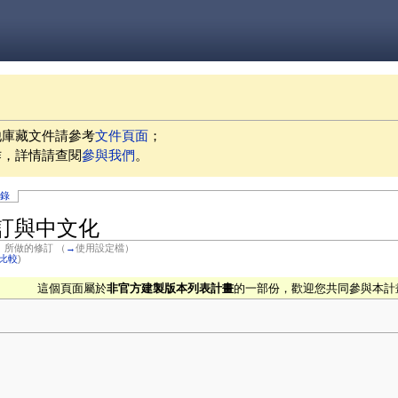
他庫藏文件請參考
文件頁面
；
作，詳情請查閱
參與我們
。
記錄
用、自訂與中文化
）
所做的修訂
（
→
使用設定檔
）
比較
)
這個頁面屬於
非官方建製版本列表計畫
的一部份，歡迎您共同參與本計