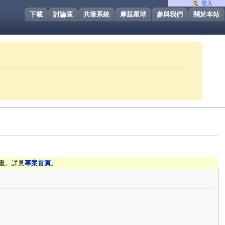
登入
下載
討論區
共筆系統
摩茲星球
參與我們
關於本站
畫。詳見
專案首頁
。