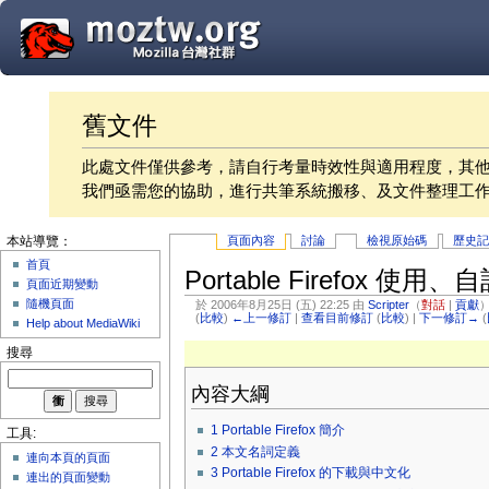
舊文件
此處文件僅供參考，請自行考量時效性與適用程度，其
我們亟需您的協助，進行共筆系統搬移、及文件整理工
頁面內容
討論
檢視原始碼
歷史
本站導覽：
首頁
Portable Firefox 使
頁面近期變動
隨機頁面
於 2006年8月25日 (五) 22:25 由
Scripter
（
對話
|
貢獻
(
比較
)
←上一修訂
|
查看目前修訂
(
比較
) |
下一修訂→
(
Help about MediaWiki
搜尋
內容大綱
1
Portable Firefox 簡介
工具:
2
本文名詞定義
連向本頁的頁面
3
Portable Firefox 的下載與中文化
連出的頁面變動