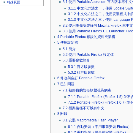
3.1
使用 PortableApps.com 官方版本再中
特殊頁面
3.1.1
中文化方法之一，使用 Locale Switche
3.1.2
中文化方法之二，使用安裝程式中的 zh
3.1.3
中文化方法之三，使用 Language P
3.2
使用事先安裝好的 Mozilla Firefox 來中
3.3
使用 Portable Firefox CE Launcher + M
4
Portable Firefox 預設的資料夾架構
5
使用設定檔
5.1
簡介
5.2
使用 Portable Firefox 設定檔
5.3
重要參數簡介
5.3.1
官方版參數
5.3.2
社群版參數
6
修改與自訂 Portable Firefox
7
已知問題
7.1
被部份的防毒軟體視為病毒
7.1.1
Portable Firefox (Firefox 1.5)
7.1.2
Portable Firefox (Firefox 1.0.
7.2
檔案路徑不可以有中文
8
附錄
8.1
安裝 Macromedia Flash Player
8.1.1
自動安裝（不用事前安裝 Firefox）
8.1.2
手動安裝（要事前安裝 Firefox）