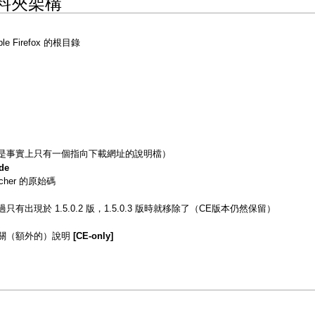
的資料夾架構
e Firefox 的根目錄
碼（但是事實上只有一個指向下載網址的說明檔）
de
ncher 的原始碼
，不過只有出現於 1.5.0.2 版，1.5.0.3 版時就移除了（CE版本仍然保留）
 的相關（額外的）說明
[CE-only]