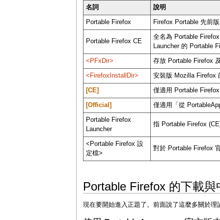
名詞
說明
Portable Firefox
Firefox Portabl
全名為 Portable Fir
Portable Firefox CE
Launcher 的 Portable 
<PFxDir>
存放 Portable Fire
<FirefoxInstallDir>
安裝版 Mozilla Firef
[CE]
僅適用 Portable Fire
[Official]
僅適用「從 PortableApp
Portable Firefox
指 Portable Firefox
Launcher
<Portable Firefox 設
對於 Portable Firefox
定檔>
Portable Firefox 的下
現在要開始進入正題了。前面說了這麼多關於理論的東