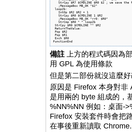
   StrCpy $R7 $CMDLINE $R0 $2 ; we save the f
   ;MessageBox MB_OK "$2"

 loop2b:

   IntOp $R2 $R2 + 1

   StrCpy $R0 $CMDLINE 1 $R2

   ;MessageBox MB_OK "rr0: $R0"

   StrCmp $R0 " " loop2b

 StrCpy $R0 $CMDLINE "" $R2

 ReturnTheValue:

 Pop $R2

 Pop $R1

 Exch $R0

備註
上方的程式碼因為部份是屬
用 GPL 為使用條款
但是第二部份就沒這麼好
原因是 Firefox 本身對
是用兩的 byte 組成的，基
%NN%NN 例如：桌面-
Firefox 安裝套件時會把
在事後重新讀取 Chrom