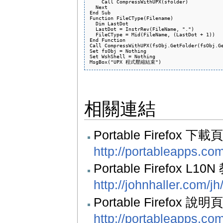
    Call CompressWithUPX(sfolder)

  Next

End Sub

Function FileCType(Filename)

  Dim LastDot

  LastDot = InstrRev(FileName, ".")

  FileCType = Mid(FileName, (LastDot + 1))

End Function

Call CompressWithUPX(fsObj.GetFolder(fsObj.Ge
Set fsObj = Nothing

Set WshShell = Nothing

相關連結
Portable Firefox 
http://portableapps.com
Portable Firefox L1
http://johnhaller.com/jh
Portable Firefox 說明
http://portableapps.com