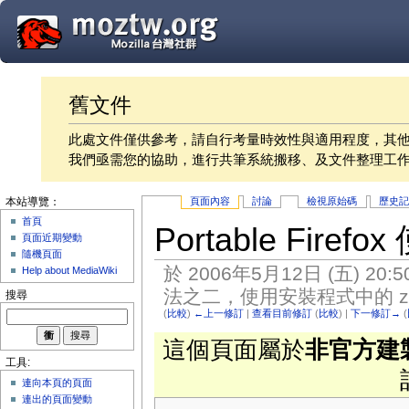
舊文件
此處文件僅供參考，請自行考量時效性與適用程度，其
我們亟需您的協助，進行共筆系統搬移、及文件整理工
頁面內容
討論
檢視原始碼
歷史
本站導覽：
首頁
Portable Fir
頁面近期變動
隨機頁面
於 2006年5月12日 (五) 20:
Help about MediaWiki
法之二，使用安裝程式中的 zh-
搜尋
(
比較
)
←上一修訂
|
查看目前修訂
(
比較
) |
下一修訂→
(
這個頁面屬於
非官方建
工具:
連向本頁的頁面
連出的頁面變動