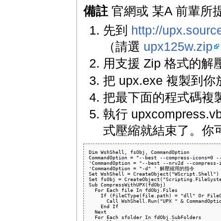
備註
官網或 某A 前輩
先到
http://upx.sour
（請選
upx125w.zip
用支援 Zip 格式的
把 upx.exe 複製到你放 
把最下面的程式碼複製起來
執行 upxcompre
式壓縮就結束了。你可以將 u
Dim WshShell, fsObj, CommandOption

CommandOption = "--best --compress-icons=0 --
'CommandOption = "--best --nrv2d --compress-i
'CommandOption = "-d" ' 解壓縮用的指令

Set WshShell = CreateObject("WScript.Shell")

Set fsObj = CreateObject("Scripting.FileSyste
Sub CompressWithUPX(fdObj)

  For Each file In fdObj.Files

    If (FileCType(file.path) = "dll" Or FileC
      Call WshShell.Run("UPX " & CommandOptio
    End If

  Next

  For Each sfolder In fdObj.SubFolders
