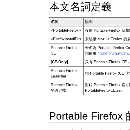
本文名詞定義
名詞
說明
<PortableFirefox>
存放 Portable Firefo
<FirefoxInstallDir>
安裝版 Mozilla Firefox
Portable Firefox
全名為 Portable Firefo
CE
指使用
http://forum.moztw
[CE-Only]
只有 Portable Firefox 
Portable Firefox
指 Portable Firefox (
Launcher
Portable Firefox
對於 Portable Firefox 官
的設定檔
PortableFirefoxCE.ini 。
Portable Fir