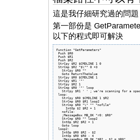
這是我仔細研究過的問題
第一部份是 GetParamet
以下的程式即可解決
Function "GetParameters"

 Push $R0

 Push $R1

 Push $R2

 StrCpy $R2 $CMDLINE 1 0

 StrCmp $R2 "$\"" 0 +3

   StrCpy $R0 ""

   Goto ReturnTheValue

 StrCpy $R0 $CMDLINE 1

 StrCpy $R1 '"'

 StrCpy $R2 1

 StrCmp $R0 '"' loop

   StrCpy $R1 ' ' ; we're scanning for a spac
 loop:

   StrCpy $R0 $CMDLINE 1 $R2

   StrCmp $R0 $R1 loop2

   StrCmp $R0 "\" "" "nofile"

     IntOp $2 $R2 + 1

   nofile:

   ;MessageBox MB_OK "r0: $R0"

   StrCmp $R0 "" loop2

   IntOp $R2 $R2 + 1

   Goto loop

 loop2:

   IntOp $R0 $R2 - $2

   IntOp $R0 $R0 - 4

   ;MessageBox MB_OK "$R2 - $2 = $R0"
