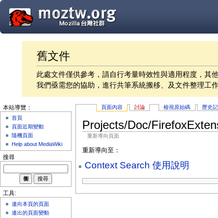
舊文件
此處文件僅供參考，請自行考量時效性與適用程度，其
我們亟需您的協助，進行共筆系統搬移、及文件整理工
頁面內容
討論
檢視原始碼
歷史
本站導覽：
首頁
Projects/Doc/FirefoxExte
頁面近期變動
隨機頁面
重新導向頁面
Help about MediaWiki
重新導向至：
搜尋
Context Search 使用說明
工具:
連向本頁的頁面
連出的頁面變動