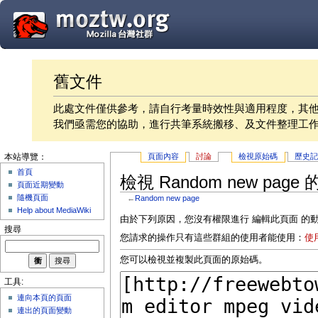
舊文件
此處文件僅供參考，請自行考量時效性與適用程度，其
我們亟需您的協助，進行共筆系統搬移、及文件整理工
頁面內容
討論
檢視原始碼
歷史
本站導覽：
首頁
檢視 Random new page
頁面近期變動
隨機頁面
←
Random new page
Help about MediaWiki
由於下列原因，您沒有權限進行 編輯此頁面 的
搜尋
您請求的操作只有這些群組的使用者能使用：
使
您可以檢視並複製此頁面的原始碼。
工具:
連向本頁的頁面
連出的頁面變動