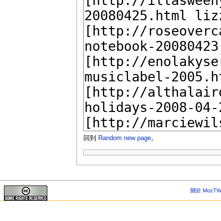
回到
Random new page
。
關於 MozTW 