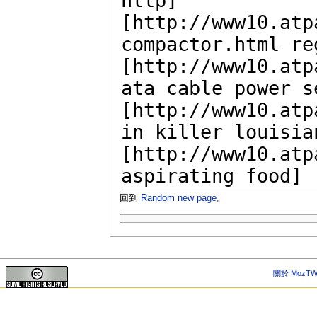
回到
Random new page
。
關於 MozTW 