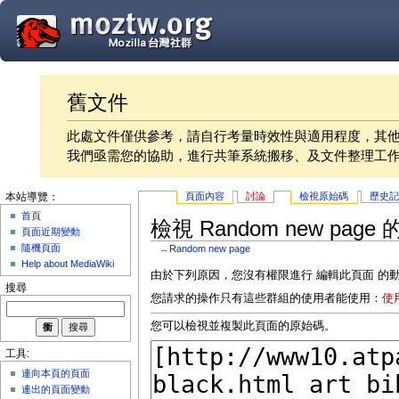
舊文件
此處文件僅供參考，請自行考量時效性與適用程度，其
我們亟需您的協助，進行共筆系統搬移、及文件整理工
頁面內容
討論
檢視原始碼
歷史
本站導覽：
首頁
檢視 Random new page
頁面近期變動
隨機頁面
←
Random new page
Help about MediaWiki
由於下列原因，您沒有權限進行 編輯此頁面 的
搜尋
您請求的操作只有這些群組的使用者能使用：
使
您可以檢視並複製此頁面的原始碼。
工具:
連向本頁的頁面
連出的頁面變動