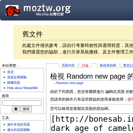
舊文件
此處文件僅供參考，請自行考量時效性與適用程度，其
我們亟需您的協助，進行共筆系統搬移、及文件整理工
頁面內容
討論
檢視原始碼
歷史
本站導覽：
首頁
檢視 Random new page
頁面近期變動
隨機頁面
←
Random new page
Help about MediaWiki
由於下列原因，您沒有權限進行 編輯此頁面 的
搜尋
您請求的操作只有這些群組的使用者能使用：
使
您可以檢視並複製此頁面的原始碼。
工具:
連向本頁的頁面
連出的頁面變動