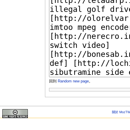
回到
Random new page
。
關於 MozTW 