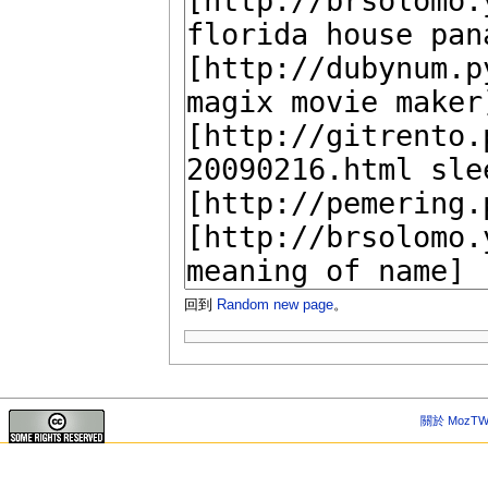
回到
Random new page
。
關於 MozTW 