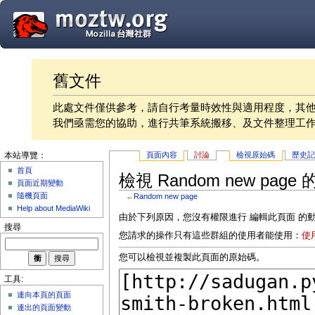
舊文件
此處文件僅供參考，請自行考量時效性與適用程度，其
我們亟需您的協助，進行共筆系統搬移、及文件整理工
頁面內容
討論
檢視原始碼
歷史
本站導覽：
首頁
檢視 Random new page
頁面近期變動
隨機頁面
←
Random new page
Help about MediaWiki
由於下列原因，您沒有權限進行 編輯此頁面 的
搜尋
您請求的操作只有這些群組的使用者能使用：
使
您可以檢視並複製此頁面的原始碼。
工具:
連向本頁的頁面
連出的頁面變動