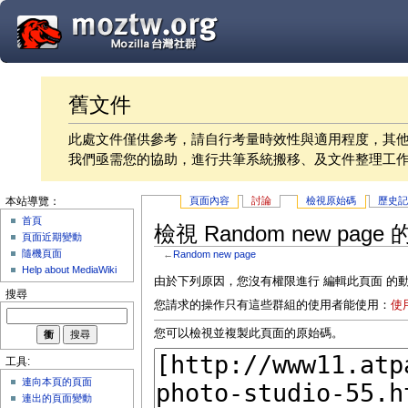
舊文件
此處文件僅供參考，請自行考量時效性與適用程度，其
我們亟需您的協助，進行共筆系統搬移、及文件整理工
頁面內容
討論
檢視原始碼
歷史
本站導覽：
首頁
檢視 Random new page
頁面近期變動
隨機頁面
←
Random new page
Help about MediaWiki
由於下列原因，您沒有權限進行 編輯此頁面 的
搜尋
您請求的操作只有這些群組的使用者能使用：
使
您可以檢視並複製此頁面的原始碼。
工具:
連向本頁的頁面
連出的頁面變動