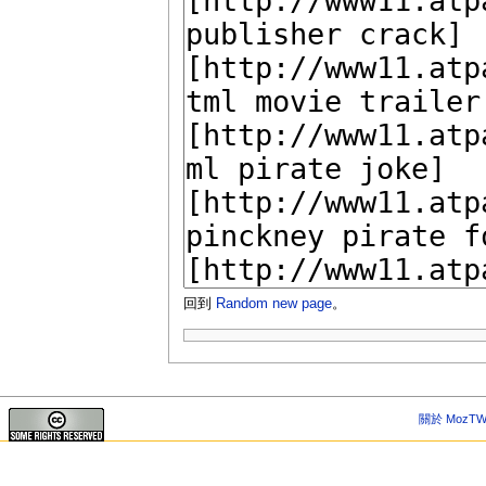
回到
Random new page
。
關於 MozTW 