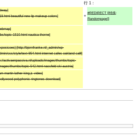
行 1：
edway]
#REDIRECT
[[
特殊
:
+
19.html beautiful new lip makeup colors]
Randompage
]]
 webmap]
bs/topic-1510.html nautica thorne]
xposicoes] [http://bjornfranke.nl/_admin/wp-
min/css/style/text-954.html internet cafes oakland calif]
://activaenpassiva.nl/uploads/images/thumbs/topic-
ages/thumbs/topic-542.html nassfeld ski austria]
martin luther king jr. video]
 bollywood polyphonic ringtones download]