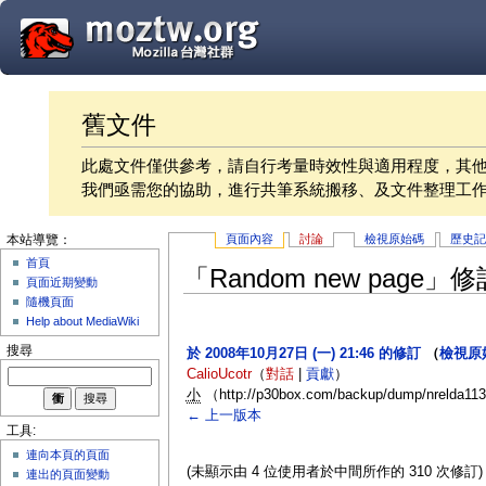
舊文件
此處文件僅供參考，請自行考量時效性與適用程度，其
我們亟需您的協助，進行共筆系統搬移、及文件整理工
頁面內容
討論
檢視原始碼
歷史
本站導覽：
首頁
「Random new page
頁面近期變動
隨機頁面
Help about MediaWiki
搜尋
於 2008年10月27日 (一) 21:46 的修訂
（
檢視原
CalioUcotr
（
對話
|
貢獻
）
小
（http://p30box.com/backup/dump/nrelda11
← 上一版本
工具:
連向本頁的頁面
(未顯示由 4 位使用者於中間所作的 310 次修訂)
連出的頁面變動