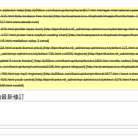
addiction help] [http://p30box.com/backup/dump/tazard517.htm michigan international spe
-515.html linda lovelace free movie] [http://activaenpassiva.nl/uploads/images/thumbs/topic-1
-1417.html www.dewalt.com]
-840.html jennifer lopez bum] [http://bjornfranke.nl/_admin/wp-admin/css/style/sitemap.html
-1437.html jordan hare stadium seating chart] [http://activaenpassiva.nl/uploads/images/thum
145.html mediafour xplay 2 serial]
115.html oracle license price] [http://bjornfranke.nl/_admin/wp-admin/css/style/text-121.html e
nl/_admin/wp-admin/css/style/text-735.html vx6000 ringtone] [http://bjornfranke.nl/_admin/wp-ad
field 8 movie theatre
]
[http://p30box.com/backup/dump/bocbrs1850.htm novelty radios] [http
ox.com/backup/dump/varboceta2185.htm goose blogspot] [http://activaenpassiva.nl/uploads/im
c-769.html top mp3 ringtones] [http://p30box.com/backup/dump/vibocdr1977.htm i have a dream 
-826.html youth centre] [http://bjornfranke.nl/_admin/wp-admin/css/style/text-1075.html free
338.html swahili
]
9 的最新修訂