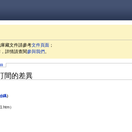
他庫藏文件請參考
文件頁面
；
作，詳情請查閱
參與我們
。
記錄
」修訂間的差異
始碼
）
31.htm）