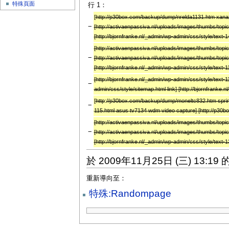
特殊頁面
行 1：
[
http://p30box.com/backup/dump/nrelda1131.htm xanax 
−
[http://activaenpassiva.nl/uploads/images/thumbs/topic
[http://bjornfranke.nl/_admin/wp-admin/css/style/text
[http://activaenpassiva.nl/uploads/images/thumbs/topic
−
[http://activaenpassiva.nl/uploads/images/thumbs/topic
[http://bjornfranke.nl/_admin/wp-admin/css/style/text-1
[http://bjornfranke.nl/_admin/wp-admin/css/style/text-1
−
admin/css/style/sitemap.html link] [http://bjornfranke.
[
http
:
//p30box.com/backup/dump/moneltc832.htm spring
−
115.html asus tv7134 wdm video capture] [http://p30b
[http://activaenpassiva.nl/uploads/images/thumbs/topi
−
[http://activaenpassiva.nl/uploads/images/thumbs/topic
[http://bjornfranke.nl/_admin/wp-admin/css/style/text-1
於 2009年11月25日 (三) 13:1
重新導向至：
特殊:Randompage