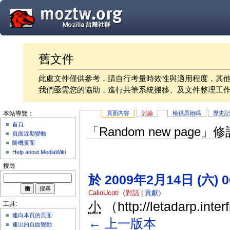
舊文件
此處文件僅供參考，請自行考量時效性與適用程度，其
我們亟需您的協助，進行共筆系統搬移、及文件整理工
頁面內容
討論
檢視原始碼
歷史
本站導覽：
首頁
「Random new page
頁面近期變動
隨機頁面
Help about MediaWiki
搜尋
於 2009年2月14日 (六) 
CalioUcotr
（
對話
|
貢獻
）
小
（http://letadarp.inter
工具:
連向本頁的頁面
← 上一版本
連出的頁面變動