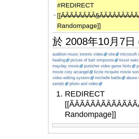
#REDIRECT
[[
ÃÂÃÂÃÂÃÂ§ÃÂÃÂÃÂÃÂÃ
−
Randompage]]
於 2008年10月7日 
audition music toronto video
site
microsoft 
healing
picture of bart simpsons
tissot watc
mayday movie
punisher video game hints
p
movie cory arcangel
lizzie mcquire movie so
video editing system
michelle battle
abuse 
serialz
photo and video
REDIRECT
[[ÃÂÃÂÃÂÃÂÃÂÃÂÃ
Randompage]]