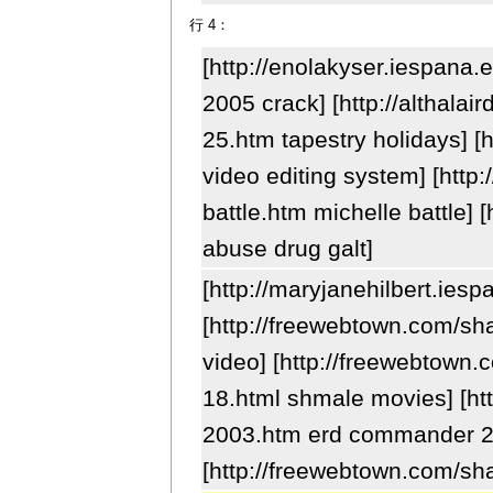
行 4：
[http://enolakyser.iespana
2005 crack] [http://althalai
25.htm tapestry holidays] [h
video editing system] [http:
battle.htm michelle battle]
abuse drug galt]
[http://maryjanehilbert.iesp
[http://freewebtown.com/sha
video] [http://freewebtow
18.html shmale movies] [htt
2003.htm erd commander 20
[http://freewebtown.com/sha