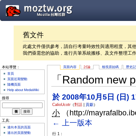
舊文件
此處文件僅供參考，請自行考量時效性與適用程度，其
我們亟需您的協助，進行共筆系統搬移、及文件整理工
頁面內容
討論
檢視原始碼
歷史
本站導覽：
首頁
「Random ne
頁面近期變動
隨機頁面
Help about MediaWiki
於 2008年10月5日 (日) 
搜尋
CalioUcotr
（
對話
|
貢獻
）
小
（http://mayrafalbo.i
← 上一版本
工具:
連向本頁的頁面
連出的頁面變動
行 1：