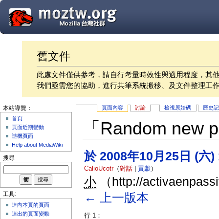
舊文件
此處文件僅供參考，請自行考量時效性與適用程度，其
我們亟需您的協助，進行共筆系統搬移、及文件整理工
頁面內容
討論
檢視原始碼
歷史
本站導覽：
首頁
「Random ne
頁面近期變動
隨機頁面
Help about MediaWiki
於 2008年10月25日 (六)
搜尋
CalioUcotr
（
對話
|
貢獻
）
小
（http://activaenpass
← 上一版本
工具:
連向本頁的頁面
連出的頁面變動
行 1：