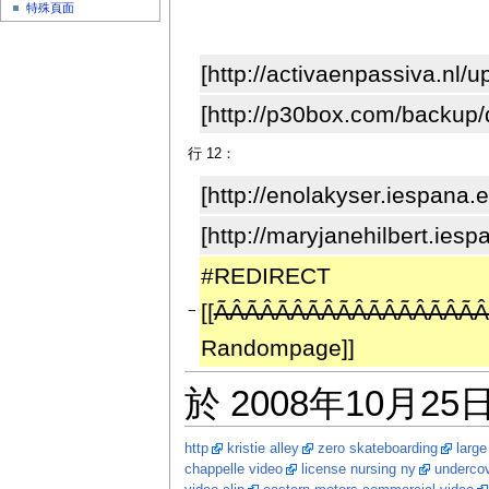
特殊頁面
[http://activaenpassiva.nl/
[http://p30box.com/backup/
行 12：
[http://enolakyser.iespana.
[http://maryjanehilbert.ie
#REDIRECT
[[
ÃÂÃÂÃÂÃ
−
Randompage]]
於 2008年10月25日
http
kristie alley
zero skateboarding
large
chappelle video
license nursing ny
undercov