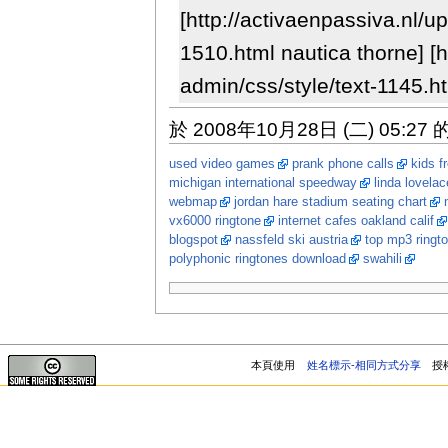
[http://activaenpassiva.nl/
1510.html nautica thorne] [h
admin/css/style/text-1145.h
於 2008年10月28日 (二) 05:27
used video games
prank phone calls
kids f
michigan international speedway
linda lovela
webmap
jordan hare stadium seating chart
vx6000 ringtone
internet cafes oakland calif
blogspot
nassfeld ski austria
top mp3 ringt
polyphonic ringtones download
swahili
本頁使用
姓名標示-相同方式分享
授