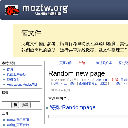
舊文件
此處文件僅供參考，請自行考量時效性與適用程度，其
我們亟需您的協助，進行共筆系統搬移、及文件整理工
頁面內容
討論
檢視原始碼
歷史
本站導覽：
首頁
Random new page
頁面近期變動
隨機頁面
於 2009年7月21日 (二) 19:42 由
Shyangs
（
對話
|
貢獻
(
比較
)
←上一修訂
|
查看目前修訂
(
比較
) |
下一修訂→
(
Help about MediaWiki
重新導向頁面
搜尋
重新導向至：
特殊:Randompage
工具:
連向本頁的頁面
連出的頁面變動