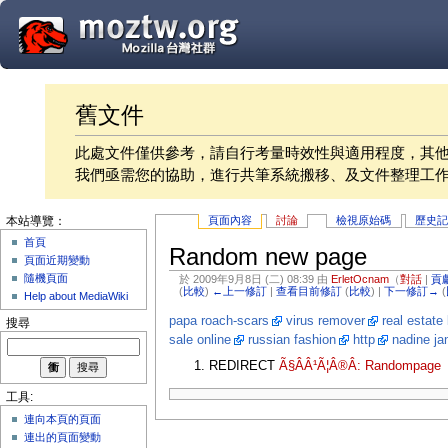
舊文件
此處文件僅供參考，請自行考量時效性與適用程度，其
我們亟需您的協助，進行共筆系統搬移、及文件整理工
頁面內容
討論
檢視原始碼
歷史
本站導覽：
首頁
Random new page
頁面近期變動
隨機頁面
於 2009年9月8日 (二) 08:39 由
ErletOcnam
（
對話
|
貢
(
比較
)
←上一修訂
|
查看目前修訂
(
比較
) |
下一修訂→
(
Help about MediaWiki
papa roach-scars
virus remover
real estate 
搜尋
sale online
russian fashion
http
nadine ja
REDIRECT
Ã§ÂÂ¹Ã¦Â®Â: Randompage
工具:
連向本頁的頁面
連出的頁面變動