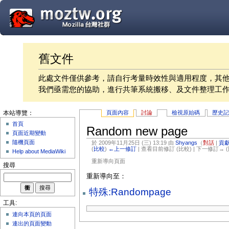
舊文件
此處文件僅供參考，請自行考量時效性與適用程度，其
我們亟需您的協助，進行共筆系統搬移、及文件整理工
頁面內容
討論
檢視原始碼
歷史
本站導覽：
首頁
Random new page
頁面近期變動
隨機頁面
於 2009年11月25日 (三) 13:19 由
Shyangs
（
對話
|
貢
(
比較
)
←上一修訂
| 查看目前修訂 (比較) | 下一修訂→ 
Help about MediaWiki
重新導向頁面
搜尋
重新導向至：
特殊:Randompage
工具:
連向本頁的頁面
連出的頁面變動