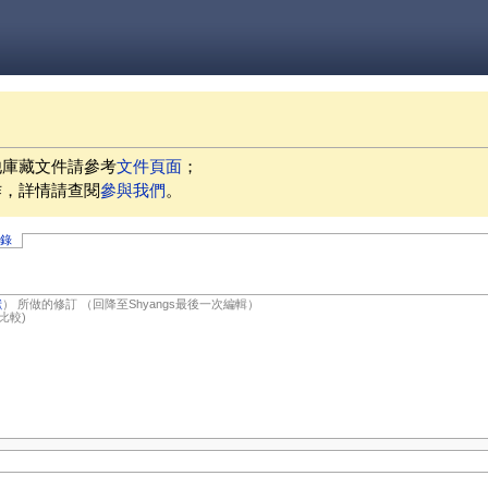
他庫藏文件請參考
文件頁面
；
作，詳情請查閱
參與我們
。
記錄
獻
）
所做的修訂
（回降至Shyangs最後一次編輯）
(比較)