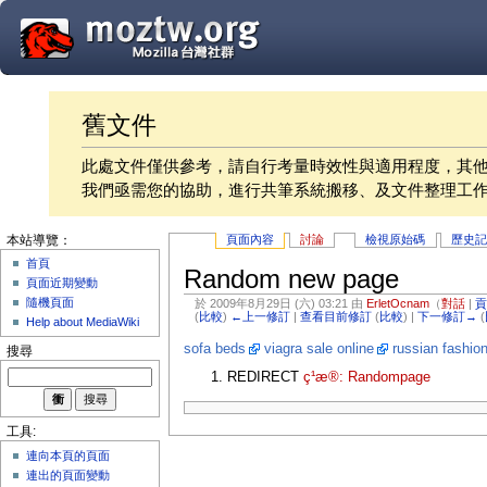
舊文件
此處文件僅供參考，請自行考量時效性與適用程度，其
我們亟需您的協助，進行共筆系統搬移、及文件整理工
頁面內容
討論
檢視原始碼
歷史
本站導覽：
首頁
Random new page
頁面近期變動
隨機頁面
於 2009年8月29日 (六) 03:21 由
ErletOcnam
（
對話
|
(
比較
)
←上一修訂
|
查看目前修訂
(
比較
) |
下一修訂→
(
Help about MediaWiki
sofa beds
viagra sale online
russian fashio
搜尋
REDIRECT
ç¹æ®: Randompage
工具:
連向本頁的頁面
連出的頁面變動