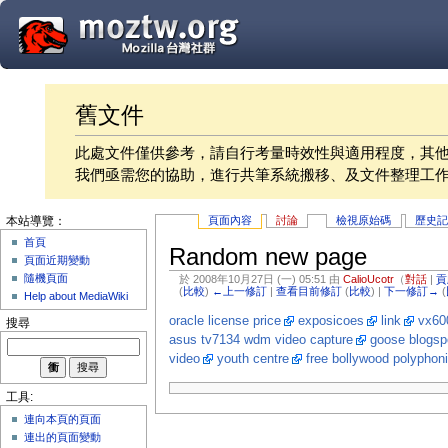
舊文件
此處文件僅供參考，請自行考量時效性與適用程度，其
我們亟需您的協助，進行共筆系統搬移、及文件整理工
頁面內容
討論
檢視原始碼
歷史
本站導覽：
首頁
Random new page
頁面近期變動
隨機頁面
於 2008年10月27日 (一) 05:51 由
CalioUcotr
（
對話
|
貢
(
比較
)
←上一修訂
|
查看目前修訂
(
比較
) |
下一修訂→
(
Help about MediaWiki
oracle license price
exposicoes
link
vx60
搜尋
asus tv7134 wdm video capture
goose blogsp
video
youth centre
free bollywood polyphon
工具:
連向本頁的頁面
連出的頁面變動