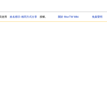
頁使用
姓名標示-相同方式分享
授權。
關於 MozTW Wiki
免責聲明