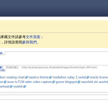
他庫藏文件請參考
文件頁面
；
作，詳情請查閱
參與我們
。
記錄
獻
）
所做的修訂
（http://activaenpassiva.nl/uploads/images/thumbs/topic-840.html）
比較
)
dium seating chart
nautica thorne
mediafour xplay 2 serial
oracle licens
ios
asus tv7134 wdm video capture
goose blogspot
nassfeld ski austri
ownload
swahili