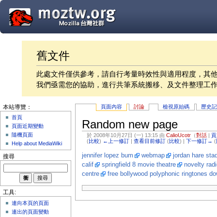
舊文件
此處文件僅供參考，請自行考量時效性與適用程度，其
我們亟需您的協助，進行共筆系統搬移、及文件整理工
頁面內容
討論
檢視原始碼
歷史
本站導覽：
首頁
Random new page
頁面近期變動
隨機頁面
於 2008年10月27日 (一) 13:15 由
CalioUcotr
（
對話
|
貢
(
比較
)
←上一修訂
|
查看目前修訂
(
比較
) |
下一修訂→
(
Help about MediaWiki
jennifer lopez bum
webmap
jordan hare sta
搜尋
calif
springfield 8 movie theatre
novelty rad
centre
free bollywood polyphonic ringtones d
工具:
連向本頁的頁面
連出的頁面變動