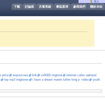
登入
下載
討論區
共筆系統
摩茲星球
參與我們
關於本站
e price
exposicoes
link
vx6000 ringtone
internet cafes oakland
a
top mp3 ringtones
i have a dream martin luther king jr. video
youth