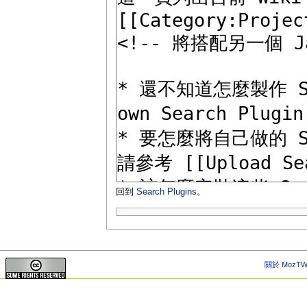
回到
Search Plugins
。
關於 MozTW 