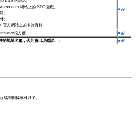
eb BBS 的版名;
erryroms.com 網站上的 SFC 遊戲;
■
籍;
文件;
雲會》官方網站上的卡片資料;
和freeware很方便
■
整的地址名稱，否則會出現錯誤。
）
■
f/.png 檔都刪掉就可以了。