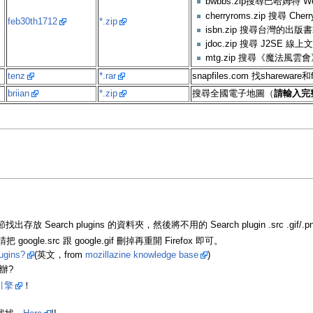
bwbbs.zip搜尋巴哈姆特 W
cherryroms.zip 搜尋 Ch
feb30th1712
*.zip
isbn.zip 搜尋台灣的出版書
jdoc.zip 搜尋 J2SE 線上
mtg.zip 搜尋《魔法風
tenz
*.rar
snapfiles.com 找shareware
briian
*.zip
搜尋全國電子地圖（
請輸入完
找出存放 Search plugins 的資料夾，然後將不用的 Search plugin .src .gi
ogle.src 跟 google.gif 刪掉再重開 Firefox 即可。
gins?
(英文，from
mozillazine knowledge base
)
辦?
引擎
！