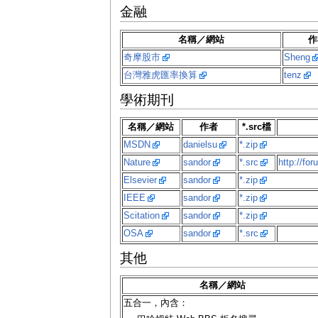
金融
名稱／網站
作
奇摩股市
Sheng
台灣雅虎匯率換算
tenz
學術期刊
名稱／網站
作者
*.src檔
MSDN
danielsu
*.zip
Nature
sandor
*.src
http://fo
Elsevier
sandor
*.zip
IEEE
sandor
*.zip
Scitation
sandor
*.zip
OSA
sandor
*.src
其他
名稱／網站
五合一，內含：