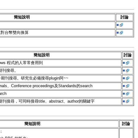
簡短說明
討論
■
美元對台幣雙向換算
■
簡短說明
討論
indows 程式的人常常會用到
■
子期刊搜尋。
■
電子期刊搜尋。研究生必備搜尋plugin阿~~
■
s、Conference proceedings及Standards的search
■
arch
■
尋，可同時搜尋title、abstract、author的關鍵字
■
簡短說明
討論
含：