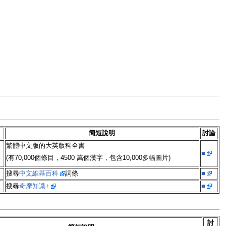
簡短說明
討論
繁體中文版的大英版科全書
■
(有70,000個條目，4500 萬個漢字，包含10,000多幅圖片)
搜尋
中文維基百科
詞條
■
搜尋
奇摩知識+
■
討