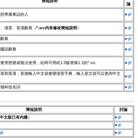
簡短說明
論
或想學廣東話的人
■
漢、漢英、英漢辭典（
*.src內有修改簡短說明
）
■
語辭典
■
編國語辭典
■
突然變成無法使用，此時可用此1.0版替換1.1的*.src
■
漢英和英漢，直接輸入中文就會變漢英字典，輸入英文就可以查詢中文
■
多個科技名詞
■
簡短說明
討論
fox中文版已有內建
）
■
■
■