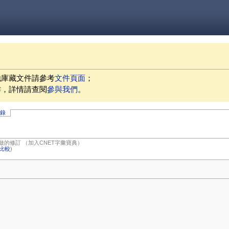
他庫藏文件請參考
文件頁面
；
作，詳情請查閱
參與我們
。
記錄
做的修訂
（加入CNET字彙寶典）
比較
)