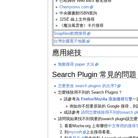
巴哈姆特 Web BBS 板名搜尋
Cherryroms.com
中央圖書館ISBN查詢
J2SE 線上文件搜尋
《魔法風雲會》卡片搜尋
Snapfiles軟體搜尋
台灣全國電子地圖
應用絕技
無敵搜尋 paper 大法
Search Plugin 常見的問題
怎麼更改 search plugins 的次序?
怎麼移除用不到的 Search Plugins？
請參考
為 Firefox/Mozilla 添加搜尋引擎
一節
例如你不想要原裝的 Google 搜尋，則請把 go
或請參考
請問怎麼移除用不到的search plu
請問我如果找不到我要的search plugin該怎麼
看看Moztw.org 上有哪些
中文專用的搜尋
到
mycroft
上去搜尋看看。