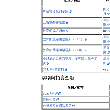
名稱／網站
作
閃光
粵語審音配詞字庫
月
風痕
三省堂辭書檢索
影
教育部成語詞典
mari
風痕
教育部重編國語辭典（v1.1）
影
風痕
教育部重編國語辭典（v1.0）
影
小旭旭的烏托邦英漢／漢英線上電子字
風痕
典
影
CNET字彙寶典
vsy
購物與拍賣金融
名稱／網站
ebay@TW
奇摩拍賣
台灣博客來網路書店