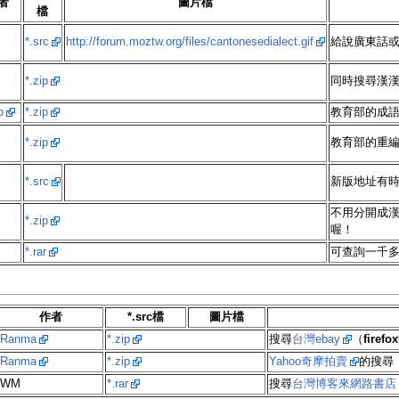
者
圖片檔
檔
*.src
http://forum.moztw.org/files/cantonesedialect.gif
給說廣東話
*.zip
同時搜尋漢
o
*.zip
教育部的成
*.zip
教育部的重
*.src
新版地址有時會
不用分開成
*.zip
喔！
*.rar
可查詢一千
作者
*.src檔
圖片檔
Ranma
*.zip
搜尋
台灣ebay
（
fire
Ranma
*.zip
Yahoo奇摩拍賣
的搜尋
WM
*.rar
搜尋
台灣博客來網路書店