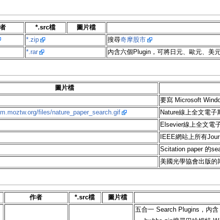
者
*.src檔
圖片檔
*.zip
搜尋
奇摩股市
*.rar
內含六個Plugin，可將日元、歐元、
圖片檔
要寫 Microsoft W
rum.moztw.org/files/nature_paper_search.gif
Nature線上全文電
Elsevier線上全文
IEEE網站上所有Journal
Scitation paper 的se
美國光學協會出版的期刊搜
作者
*.src檔
圖片檔
五合一 Search Plugins，內