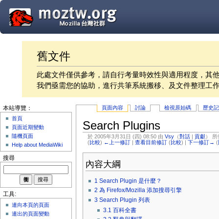
舊文件
此處文件僅供參考，請自行考量時效性與適用程度，其
我們亟需您的協助，進行共筆系統搬移、及文件整理工
頁面內容
討論
檢視原始碼
歷史
本站導覽：
首頁
Search Plugins
頁面近期變動
隨機頁面
於 2005年3月31日 (四) 08:50 由
Vsy
（
對話
|
貢獻
）
所
(
比較
)
←上一修訂
|
查看目前修訂
(
比較
) |
下一修訂→
(
Help about MediaWiki
搜尋
內容大綱
1
Search Plugin 是什麼？
2
為 Firefox/Mozilla 添加搜尋引擎
工具:
3
Search Plugin 列表
連向本頁的頁面
3.1
百科全書
連出的頁面變動