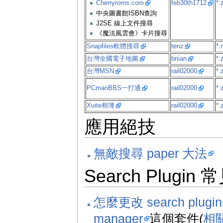
feb30th1712
*.
Cherryroms.com
中央圖書館ISBN查詢
J2SE 線上文件搜尋
《魔法風雲會》卡片搜尋
Snapfiles軟體搜尋
tenz
*.
台灣全國電子地圖
briian
*.
台灣MSN
rail02000
*.
PCmanBBS一打通
rail02000
*.
Xuite相簿
rail02000
*.
應用絕技
無敵搜尋 paper 大法
Search Plugi
怎麼更改 search plugi
manager
這個套件(
相