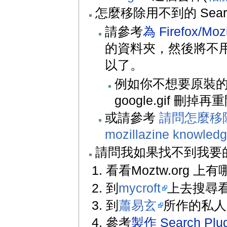
怎麼移除用不到的 Search
請參考
為 Firefox/M
的資料夾，然後將不用的 Sea
以了。
例如你不想要原裝的 Go
google.gif 刪掉再重
或請參考
請問怎麼移除用
mozillazine knowled
請問我如果找不到我要的se
看看Moztw.org 上有
到
mycroft
上去搜尋
到
蕭易玄
所作的私人se
參考
製作 Search Plug