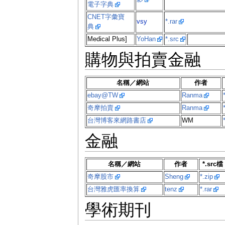
電子字典
CNET字彙寶
vsy
*.rar
典
Medical Plus]
YoHan
*.src
購物與拍賣金融
名稱／網站
作者
ebay@TW
Ranma
奇摩拍賣
Ranma
台灣博客來網路書店
WM
金融
名稱／網站
作者
*.src檔
奇摩股市
Sheng
*.zip
台灣雅虎匯率換算
tenz
*.rar
學術期刊