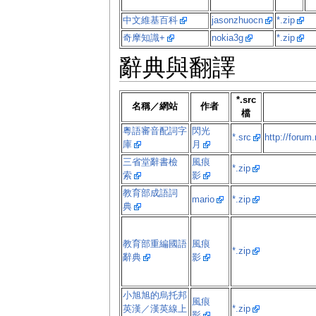
中文維基百科
jasonzhuocn
*.zip
奇摩知識+
nokia3g
*.zip
辭典與翻譯
*.src
名稱／網站
作者
檔
粵語審音配詞字
閃光
*.src
http://forum
庫
月
三省堂辭書檢
風痕
*.zip
索
影
教育部成語詞
mario
*.zip
典
教育部重編國語
風痕
*.zip
辭典
影
小旭旭的烏托邦
風痕
英漢／漢英線上
*.zip
影