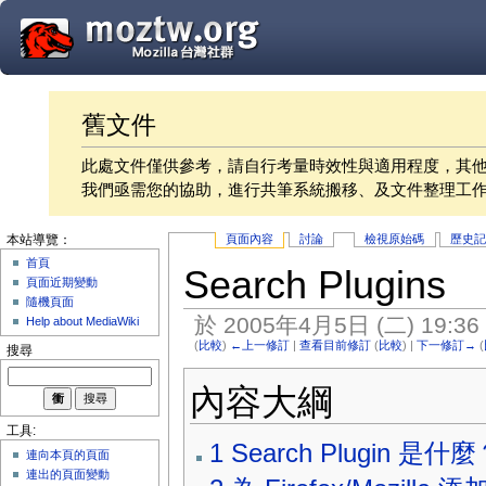
舊文件
此處文件僅供參考，請自行考量時效性與適用程度，其
我們亟需您的協助，進行共筆系統搬移、及文件整理工
頁面內容
討論
檢視原始碼
歷史
本站導覽：
首頁
Search Plugins
頁面近期變動
隨機頁面
於 2005年4月5日 (二) 19:3
Help about MediaWiki
(
比較
)
←上一修訂
|
查看目前修訂
(
比較
) |
下一修訂→
(
搜尋
內容大綱
工具:
1
Search Plugin 是什
連向本頁的頁面
連出的頁面變動