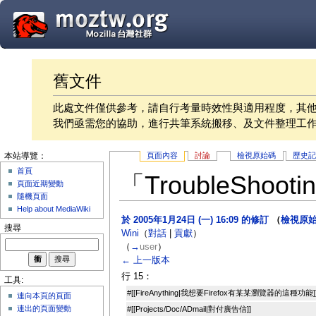
舊文件
此處文件僅供參考，請自行考量時效性與適用程度，其
我們亟需您的協助，進行共筆系統搬移、及文件整理工
頁面內容
討論
檢視原始碼
歷史
本站導覽：
首頁
「TroubleSho
頁面近期變動
隨機頁面
Help about MediaWiki
於 2005年1月24日 (一) 16:09 的修訂
（
檢視原
搜尋
Wini
（
對話
|
貢獻
）
（
→
user
）
← 上一版本
行 15：
工具:
#[[FireAnything|我想要Firefox有某某瀏覽器的這種功能]
連向本頁的頁面
連出的頁面變動
#[[Projects/Doc/ADmail|對付廣告信]]