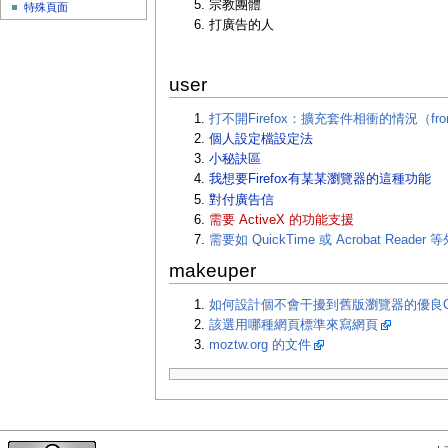
宗教團體
特殊頁面
打廣告的人
user
打不開Firefox：擴充套件相衝的情況（from 
個人設定檔設定法
小秘訣區
我想要Firefox有某某瀏覽器的這種功能
對付廣告信
需要 ActiveX 的功能支援
需要如 QuickTime 或 Acrobat Reader 
makeuper
如何設計個不會干擾到舊版瀏覽器的優良CSS檔
該選用哪種網頁標準來寫網頁
moztw.org 的文件