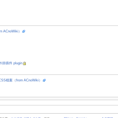
ACnoWiki）
等外掛插件 plugin
案（from ACnoWiki）