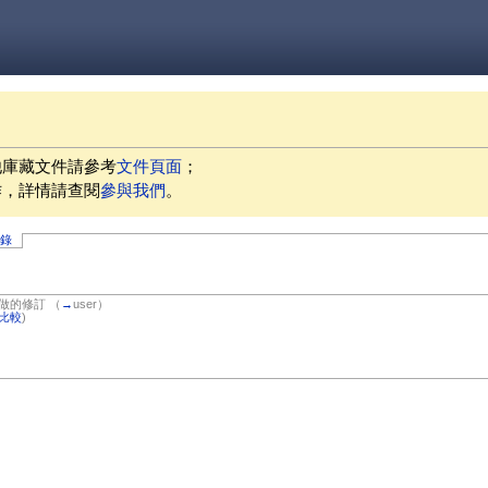
他庫藏文件請參考
文件頁面
；
作，詳情請查閱
參與我們
。
記錄
做的修訂
（
→
user
）
比較
)