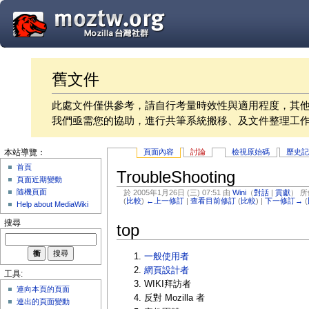
舊文件
此處文件僅供參考，請自行考量時效性與適用程度，其
我們亟需您的協助，進行共筆系統搬移、及文件整理工
頁面內容
討論
檢視原始碼
歷史
本站導覽：
首頁
TroubleShooting
頁面近期變動
隨機頁面
於 2005年1月26日 (三) 07:51 由
Wini
（
對話
|
貢獻
）
所
(
比較
)
←上一修訂
|
查看目前修訂
(
比較
) |
下一修訂→
(
Help about MediaWiki
搜尋
top
一般使用者
網頁設計者
工具:
WIKI拜訪者
連向本頁的頁面
反對 Mozilla 者
連出的頁面變動