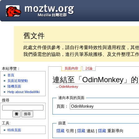
舊文件
此處文件僅供參考，請自行考量時效性與適用程度，其
我們亟需您的協助，進行共筆系統搬移、及文件整理工
頁面內容
討論
本站導覽：
首頁
連結至「OdinMonkey」
頁面近期變動
隨機頁面
←
OdinMonkey
Help about MediaWiki
連向本頁的頁面
搜尋
頁面：
篩選
工具:
特殊頁面
隱藏
引用 |
隱藏
連結 |
隱藏
重新導向