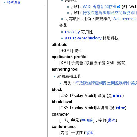
特殊頁面
用例：
W3C 香港新聞存檔
(例: Web
用例：
行政院無障礙網路空間服務網
可存取性 (用例：陳建泰的
Web access
參見
usability
可用性
assistive technology
輔助科技
attribute
[SGML] 屬性
application profile
[XML] 子集合 (取自徐子淵 XML 翻譯)
authoring tool
網頁編輯工具
用例：
行政院無障礙網路空間服務網中英
block
[CSS Display Model] 區塊 (見
inline
)
block level
[CSS Display Model]區塊層 (見
inline
)
character
[一般]
字元
(
中研院
)，字符(
裘強
)
conformance
[內地] 一致性 (
徐涵
)