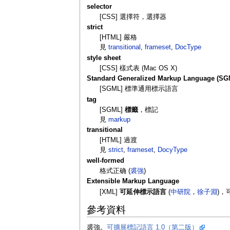
selector
[CSS] 選擇符，選擇器
strict
[HTML] 嚴格
見
transitional
,
frameset
,
DocType
style sheet
[CSS] 樣式表 (Mac OS X)
Standard Generalized Markup Language (SG
[SGML] 標準通用標示語言
tag
[SGML]
標籤
，標記
見
markup
transitional
[HTML] 過渡
見
strict
,
frameset
,
DocyType
well-formed
格式正确 (
裘強
)
Extensible Markup Language
[XML]
可延伸標示語言
(
中研院
，
徐子淵
)，
參考資料
裘強。
可擴展標記語言 1.0（第二版）