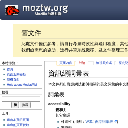
舊文件
此處文件僅供參考，請自行考量時效性與適用程度，其
我們亟需您的協助，進行共筆系統搬移、及文件整理工
頁面內容
討論
檢視原始碼
歷史
本站導覽：
首頁
資訊網詞彙表
頁面近期變動
隨機頁面
本文件列出資訊網技術與相關的英文詞彙的中文翻譯
Help about MediaWiki
搜尋
詞彙表
accessibility
親和力
工具:
其它翻譯
連向本頁的頁面
可達性 (用例：
W3C 香港詞彙表
)
連出的頁面變動
無障礙