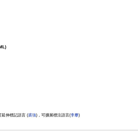
ML)
可延伸標記語言 (
裘強
)，可擴展標注語言(
李攀
)