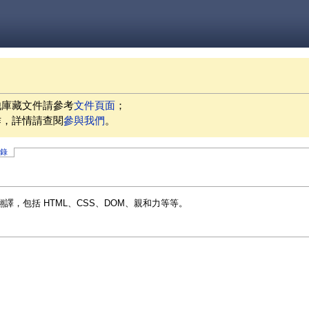
他庫藏文件請參考
文件頁面
；
作，詳情請查閱
參與我們
。
記錄
，包括 HTML、CSS、DOM、親和力等等。