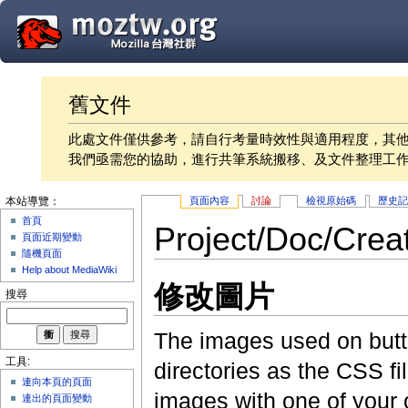
舊文件
此處文件僅供參考，請自行考量時效性與適用程度，其
我們亟需您的協助，進行共筆系統搬移、及文件整理工
頁面內容
討論
檢視原始碼
歷史
本站導覽：
首頁
Project/Doc/Crea
頁面近期變動
隨機頁面
Help about MediaWiki
修改圖片
搜尋
The images used on butto
工具:
directories as the CSS fi
連向本頁的頁面
images with one of your 
連出的頁面變動