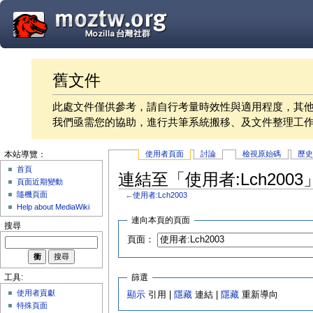
舊文件
此處文件僅供參考，請自行考量時效性與適用程度，其
我們亟需您的協助，進行共筆系統搬移、及文件整理工
使用者頁面
討論
檢視原始碼
歷
本站導覽：
首頁
連結至「使用者:Lch200
頁面近期變動
隨機頁面
←
使用者:Lch2003
Help about MediaWiki
連向本頁的頁面
搜尋
頁面：
篩選
工具:
使用者貢獻
顯示
引用 |
隱藏
連結 |
隱藏
重新導向
特殊頁面