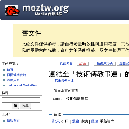
舊文件
此處文件僅供參考，請自行考量時效性與適用程度，其
我們亟需您的協助，進行共筆系統搬移、及文件整理工
頁面內容
討論
檢視原始碼
歷史
本站導覽：
首頁
連結至「技術傳教串連」
頁面近期變動
隨機頁面
←
技術傳教串連
Help about MediaWiki
連向本頁的頁面
搜尋
頁面：
篩選
工具:
特殊頁面
顯示
引用 |
隱藏
連結 |
隱藏
重新導向