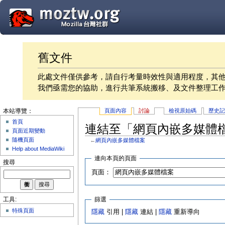
舊文件
此處文件僅供參考，請自行考量時效性與適用程度，其
我們亟需您的協助，進行共筆系統搬移、及文件整理工
頁面內容
討論
檢視原始碼
歷史
本站導覽：
首頁
連結至「網頁內嵌多媒體
頁面近期變動
隨機頁面
←
網頁內嵌多媒體檔案
Help about MediaWiki
連向本頁的頁面
搜尋
頁面：
篩選
工具:
特殊頁面
隱藏
引用 |
隱藏
連結 |
隱藏
重新導向