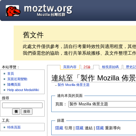
舊文件
此處文件僅供參考，請自行考量時效性與適用程度，其
我們亟需您的協助，進行共筆系統搬移、及文件整理工
頁面內容
討論
檢視原始碼
歷史
本站導覽：
首頁
連結至「製作 Mozilla 
頁面近期變動
隨機頁面
←
製作 Mozilla 佈景主題
Help about MediaWiki
連向本頁的頁面
搜尋
頁面：
篩選
工具:
特殊頁面
隱藏
引用 |
隱藏
連結 |
隱藏
重新導向