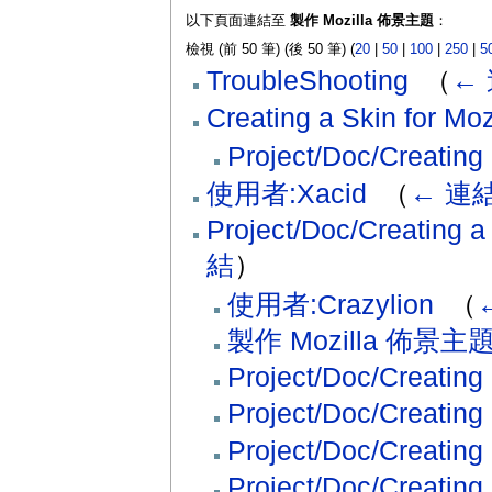
以下頁面連結至
製作 Mozilla 佈景主題
：
檢視 (前 50 筆) (後 50 筆) (
20
|
50
|
100
|
250
|
5
TroubleShooting
‎
（
←
Creating a Skin for Moz
Project/Doc/Creating 
使用者:Xacid
‎
（
← 連
Project/Doc/Creating a 
結
）
使用者:Crazylion
‎
（
製作 Mozilla 佈景主題/
Project/Doc/Creating 
Project/Doc/Creating 
Project/Doc/Creating
Project/Doc/Creating 