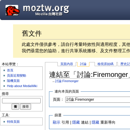
舊文件
此處文件僅供參考，請自行考量時效性與適用程度，其
我們亟需您的協助，進行共筆系統搬移、及文件整理工
頁面內容
討論
檢視原始碼
歷史
本站導覽：
首頁
連結至「討論:Firemong
頁面近期變動
隨機頁面
←
討論:Firemonger
Help about MediaWiki
連向本頁的頁面
搜尋
頁面：
篩選
工具:
特殊頁面
顯示
引用 |
隱藏
連結 |
隱藏
重新導向