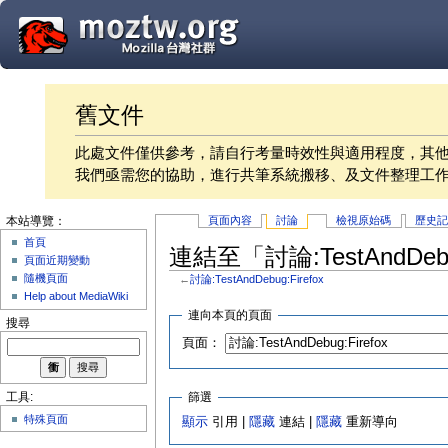
舊文件
此處文件僅供參考，請自行考量時效性與適用程度，其
我們亟需您的協助，進行共筆系統搬移、及文件整理工
頁面內容
討論
檢視原始碼
歷史
本站導覽：
首頁
連結至「討論:TestAndDeb
頁面近期變動
隨機頁面
←
討論:TestAndDebug:Firefox
Help about MediaWiki
連向本頁的頁面
搜尋
頁面：
篩選
工具:
特殊頁面
顯示
引用 |
隱藏
連結 |
隱藏
重新導向