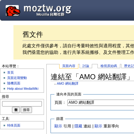
舊文件
此處文件僅供參考，請自行考量時效性與適用程度，其
我們亟需您的協助，進行共筆系統搬移、及文件整理工
頁面內容
討論
檢視原始碼
歷史
本站導覽：
首頁
連結至「AMO 網站翻譯
頁面近期變動
隨機頁面
←
AMO 網站翻譯
Help about MediaWiki
連向本頁的頁面
搜尋
頁面：
篩選
工具:
特殊頁面
顯示
引用 |
隱藏
連結 |
顯示
重新導向