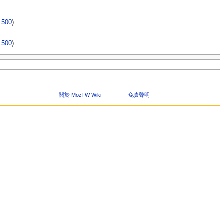
|
500
).
|
500
).
關於 MozTW Wiki
免責聲明