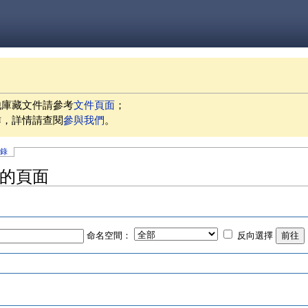
他庫藏文件請參考
文件頁面
；
作，詳情請查閱
參與我們
。
記錄
」的頁面
命名空間：
反向選擇