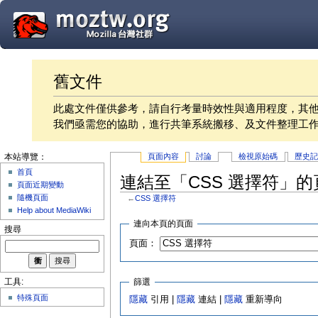
舊文件
此處文件僅供參考，請自行考量時效性與適用程度，其
我們亟需您的協助，進行共筆系統搬移、及文件整理工
頁面內容
討論
檢視原始碼
歷史
本站導覽：
首頁
連結至「CSS 選擇符」的
頁面近期變動
隨機頁面
←
CSS 選擇符
Help about MediaWiki
連向本頁的頁面
搜尋
頁面：
篩選
工具:
特殊頁面
隱藏
引用 |
隱藏
連結 |
隱藏
重新導向