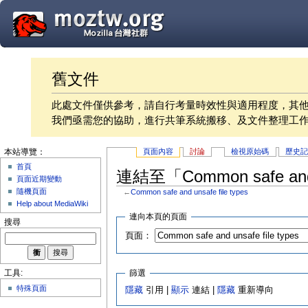
舊文件
此處文件僅供參考，請自行考量時效性與適用程度，其
我們亟需您的協助，進行共筆系統搬移、及文件整理工
頁面內容
討論
檢視原始碼
歷史
本站導覽：
首頁
連結至「Common safe and 
頁面近期變動
隨機頁面
←
Common safe and unsafe file types
Help about MediaWiki
連向本頁的頁面
搜尋
頁面：
篩選
工具:
特殊頁面
隱藏
引用 |
顯示
連結 |
隱藏
重新導向