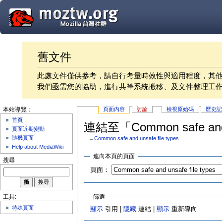
舊文件
此處文件僅供參考，請自行考量時效性與適用程度，其
我們亟需您的協助，進行共筆系統搬移、及文件整理工
頁面內容
討論
檢視原始碼
歷史
本站導覽：
首頁
連結至「Common safe and 
頁面近期變動
隨機頁面
←
Common safe and unsafe file types
Help about MediaWiki
連向本頁的頁面
搜尋
頁面：
篩選
工具:
特殊頁面
顯示
引用 |
隱藏
連結 |
顯示
重新導向