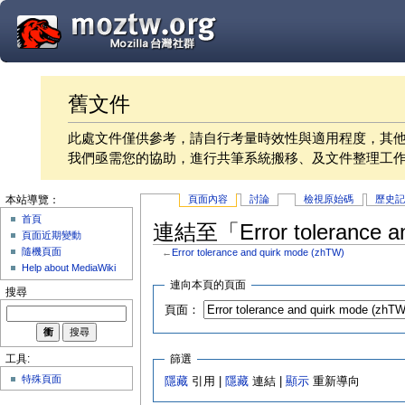
舊文件
此處文件僅供參考，請自行考量時效性與適用程度，其
我們亟需您的協助，進行共筆系統搬移、及文件整理工
頁面內容
討論
檢視原始碼
歷史
本站導覽：
首頁
連結至「Error tolerance 
頁面近期變動
隨機頁面
←
Error tolerance and quirk mode (zhTW)
Help about MediaWiki
連向本頁的頁面
搜尋
頁面：
篩選
工具:
特殊頁面
隱藏
引用 |
隱藏
連結 |
顯示
重新導向