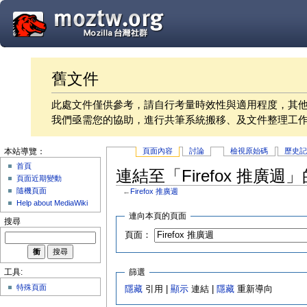
舊文件
此處文件僅供參考，請自行考量時效性與適用程度，其
我們亟需您的協助，進行共筆系統搬移、及文件整理工
頁面內容
討論
檢視原始碼
歷史
本站導覽：
首頁
連結至「Firefox 推廣週
頁面近期變動
隨機頁面
←
Firefox 推廣週
Help about MediaWiki
連向本頁的頁面
搜尋
頁面：
篩選
工具:
特殊頁面
隱藏
引用 |
顯示
連結 |
隱藏
重新導向