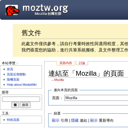
舊文件
此處文件僅供參考，請自行考量時效性與適用程度，其
我們亟需您的協助，進行共筆系統搬移、及文件整理工
頁面內容
討論
本站導覽：
首頁
連結至「Mozilla」的頁面
頁面近期變動
隨機頁面
←
Mozilla
Help about MediaWiki
連向本頁的頁面
搜尋
頁面：
篩選
工具:
特殊頁面
顯示
引用 |
隱藏
連結 |
顯示
重新導向