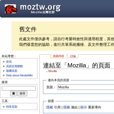
舊文件
此處文件僅供參考，請自行考量時效性與適用程度，其
我們亟需您的協助，進行共筆系統搬移、及文件整理工
頁面內容
討論
本站導覽：
首頁
連結至「Mozilla」的頁面
頁面近期變動
隨機頁面
←
Mozilla
Help about MediaWiki
連向本頁的頁面
搜尋
頁面：
篩選
工具:
特殊頁面
隱藏
引用 |
隱藏
連結 |
顯示
重新導向