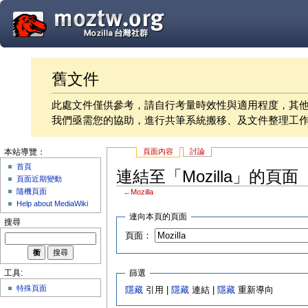
舊文件
此處文件僅供參考，請自行考量時效性與適用程度，其
我們亟需您的協助，進行共筆系統搬移、及文件整理工
頁面內容
討論
本站導覽：
首頁
連結至「Mozilla」的頁面
頁面近期變動
隨機頁面
←
Mozilla
Help about MediaWiki
連向本頁的頁面
搜尋
頁面：
篩選
工具:
特殊頁面
隱藏
引用 |
隱藏
連結 |
隱藏
重新導向