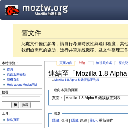
舊文件
此處文件僅供參考，請自行考量時效性與適用程度，其
我們亟需您的協助，進行共筆系統搬移、及文件整理工
頁面內容
討論
檢視原始碼
歷史
本站導覽：
首頁
連結至「Mozilla 1.8 A
頁面近期變動
隨機頁面
←
Mozilla 1.8 Alpha 5 錯誤修正列表
Help about MediaWiki
連向本頁的頁面
搜尋
頁面：
篩選
工具:
特殊頁面
隱藏
引用 |
隱藏
連結 |
顯示
重新導向