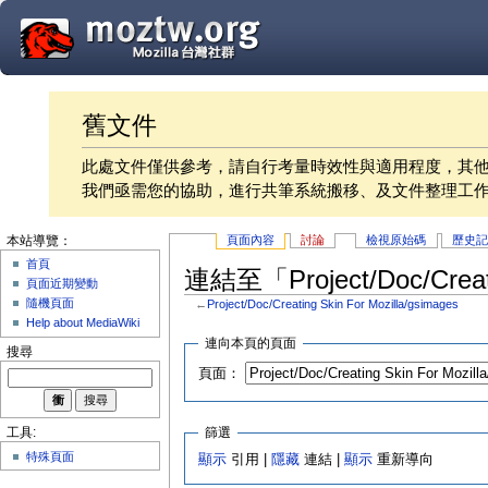
舊文件
此處文件僅供參考，請自行考量時效性與適用程度，其
我們亟需您的協助，進行共筆系統搬移、及文件整理工
頁面內容
討論
檢視原始碼
歷史
本站導覽：
首頁
連結至「Project/Doc/Creat
頁面近期變動
隨機頁面
←
Project/Doc/Creating Skin For Mozilla/gsimages
Help about MediaWiki
連向本頁的頁面
搜尋
頁面：
篩選
工具:
特殊頁面
顯示
引用 |
隱藏
連結 |
顯示
重新導向