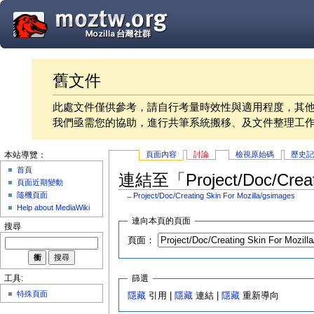
舊文件
此處文件僅供參考，請自行考量時效性與適用程度，其
我們亟需您的協助，進行共筆系統搬移、及文件整理工
頁面內容
討論
檢視原始碼
歷史
本站導覽：
首頁
連結至「Project/Doc/Creat
頁面近期變動
隨機頁面
←
Project/Doc/Creating Skin For Mozilla/gsimages
Help about MediaWiki
連向本頁的頁面
搜尋
頁面：
篩選
工具:
特殊頁面
隱藏
引用 |
隱藏
連結 |
隱藏
重新導向