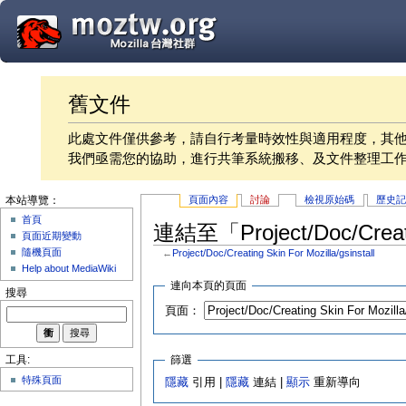
舊文件
此處文件僅供參考，請自行考量時效性與適用程度，其
我們亟需您的協助，進行共筆系統搬移、及文件整理工
頁面內容
討論
檢視原始碼
歷史
本站導覽：
首頁
連結至「Project/Doc/Creati
頁面近期變動
隨機頁面
←
Project/Doc/Creating Skin For Mozilla/gsinstall
Help about MediaWiki
連向本頁的頁面
搜尋
頁面：
篩選
工具:
特殊頁面
隱藏
引用 |
隱藏
連結 |
顯示
重新導向